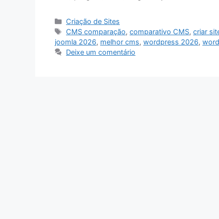
Categorias
Criação de Sites
Tags
CMS comparação
,
comparativo CMS
,
criar si
joomla 2026
,
melhor cms
,
wordpress 2026
,
word
Deixe um comentário