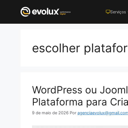
Serviços
Pular
para
o
escolher platafo
conteúdo
WordPress ou Jooml
Plataforma para Cri
9 de maio de 2026
Por
agenciaevolux@gmail.co