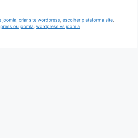
te joomla
,
criar site wordpress
,
escolher plataforma site
,
press ou joomla
,
wordpress vs joomla