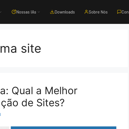
Nossas IAs
Downloads
Sobre Nós
Con
rma site
a: Qual a Melhor
ação de Sites?
m