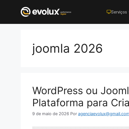
Serviços
Pular
para
o
joomla 2026
conteúdo
WordPress ou Jooml
Plataforma para Cri
9 de maio de 2026
Por
agenciaevolux@gmail.co