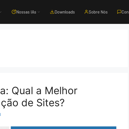
Nossas IAs
Downloads
Sobre Nós
Con
a: Qual a Melhor
ação de Sites?
m