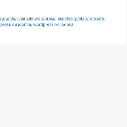
te joomla
,
criar site wordpress
,
escolher plataforma site
,
press ou joomla
,
wordpress vs joomla