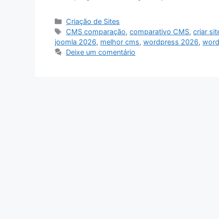
Categorias
Criação de Sites
Tags
CMS comparação
,
comparativo CMS
,
criar si
joomla 2026
,
melhor cms
,
wordpress 2026
,
word
Deixe um comentário