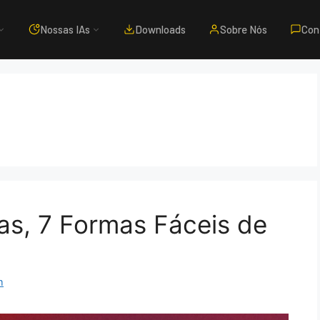
Nossas IAs
Downloads
Sobre Nós
Con
as, 7 Formas Fáceis de
m