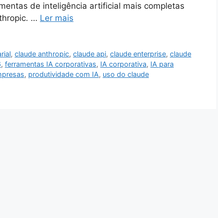
ntas de inteligência artificial mais completas
thropic. …
Ler mais
ial
,
claude anthropic
,
claude api
,
claude enterprise
,
claude
6
,
ferramentas IA corporativas
,
IA corporativa
,
IA para
empresas
,
produtividade com IA
,
uso do claude