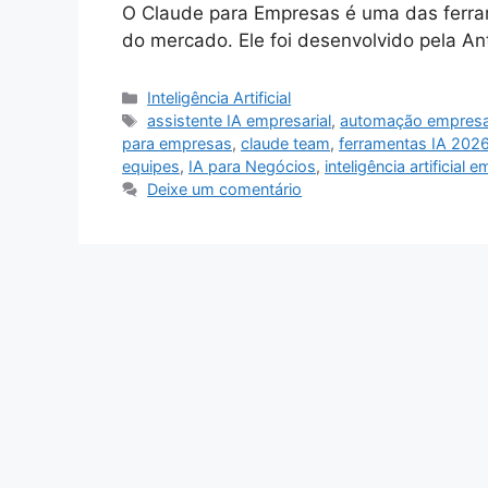
O Claude para Empresas é uma das ferrame
do mercado. Ele foi desenvolvido pela An
Categorias
Inteligência Artificial
Tags
assistente IA empresarial
,
automação empresar
para empresas
,
claude team
,
ferramentas IA 202
equipes
,
IA para Negócios
,
inteligência artificial 
Deixe um comentário