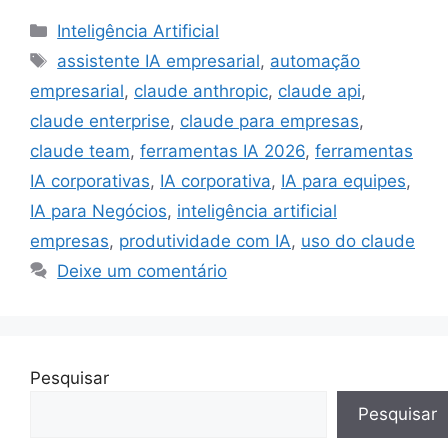
Categorias
Inteligência Artificial
Tags
assistente IA empresarial
,
automação
empresarial
,
claude anthropic
,
claude api
,
claude enterprise
,
claude para empresas
,
claude team
,
ferramentas IA 2026
,
ferramentas
IA corporativas
,
IA corporativa
,
IA para equipes
,
IA para Negócios
,
inteligência artificial
empresas
,
produtividade com IA
,
uso do claude
Deixe um comentário
Pesquisar
Pesquisar