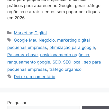
práticos para aparecer no Google, gerar tráfego
orgânico e atrair clientes sem pagar por cliques
em 2026.
Categorias
Marketing Digital
Tags
Google Meu Negócio
,
marketing digital
pequenas empresas
,
otimização para google
,
Palavras-chave
,
posicionamento orgânico
,
ranqueamento google
,
SEO
,
SEO local
,
seo para
pequenas empresas
,
tráfego orgânico
Deixe um comentário
Pesquisar