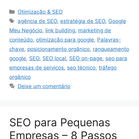
Categorias
Otimização & SEO
Tags
agência de SEO
,
estratégia de SEO
,
Google
Meu Negócio
,
link building
,
marketing de
conteúdo
,
otimização para google
,
Palavras-
chave
,
posicionamento orgânico
,
ranqueamento
google
,
SEO
,
SEO local
,
SEO on-page
,
seo para
empresas de serviços
,
seo técnico
,
tráfego
orgânico
Deixe um comentário
SEO para Pequenas
Empresas – 8 Passos