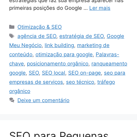
estratégias que faz sua empresa aparecer nas
primeiras posições do Google …
Ler mais
Categorias
Otimização & SEO
Tags
agência de SEO
,
estratégia de SEO
,
Google
Meu Negócio
,
link building
,
marketing de
conteúdo
,
otimização para google
,
Palavras-
chave
,
posicionamento orgânico
,
ranqueamento
google
,
SEO
,
SEO local
,
SEO on-page
,
seo para
empresas de serviços
,
seo técnico
,
tráfego
orgânico
Deixe um comentário
SEO para Pequenas