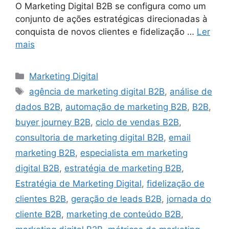
O Marketing Digital B2B se configura como um
conjunto de ações estratégicas direcionadas à
conquista de novos clientes e fidelização …
Ler
mais
Categorias
Marketing Digital
Tags
agência de marketing digital B2B
,
análise de
dados B2B
,
automação de marketing B2B
,
B2B
,
buyer journey B2B
,
ciclo de vendas B2B
,
consultoria de marketing digital B2B
,
email
marketing B2B
,
especialista em marketing
digital B2B
,
estratégia de marketing B2B
,
Estratégia de Marketing Digital
,
fidelização de
clientes B2B
,
geração de leads B2B
,
jornada do
cliente B2B
,
marketing de conteúdo B2B
,