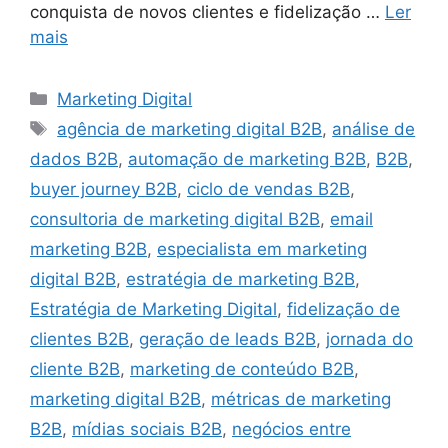
conquista de novos clientes e fidelização …
Ler
mais
Categorias
Marketing Digital
Tags
agência de marketing digital B2B
,
análise de
dados B2B
,
automação de marketing B2B
,
B2B
,
buyer journey B2B
,
ciclo de vendas B2B
,
consultoria de marketing digital B2B
,
email
marketing B2B
,
especialista em marketing
digital B2B
,
estratégia de marketing B2B
,
Estratégia de Marketing Digital
,
fidelização de
clientes B2B
,
geração de leads B2B
,
jornada do
cliente B2B
,
marketing de conteúdo B2B
,
marketing digital B2B
,
métricas de marketing
B2B
,
mídias sociais B2B
,
negócios entre