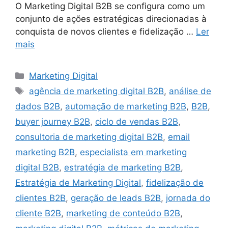
O Marketing Digital B2B se configura como um
conjunto de ações estratégicas direcionadas à
conquista de novos clientes e fidelização …
Ler
mais
Categorias
Marketing Digital
Tags
agência de marketing digital B2B
,
análise de
dados B2B
,
automação de marketing B2B
,
B2B
,
buyer journey B2B
,
ciclo de vendas B2B
,
consultoria de marketing digital B2B
,
email
marketing B2B
,
especialista em marketing
digital B2B
,
estratégia de marketing B2B
,
Estratégia de Marketing Digital
,
fidelização de
clientes B2B
,
geração de leads B2B
,
jornada do
cliente B2B
,
marketing de conteúdo B2B
,