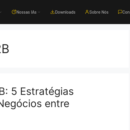
Nossas IAs
Downloads
Sobre Nós
Con
2B
B: 5 Estratégias
Negócios entre