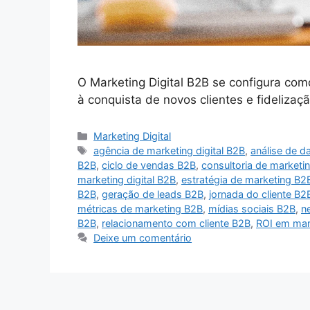
O Marketing Digital B2B se configura com
à conquista de novos clientes e fideliza
Categorias
Marketing Digital
Tags
agência de marketing digital B2B
,
análise de 
B2B
,
ciclo de vendas B2B
,
consultoria de marketin
marketing digital B2B
,
estratégia de marketing B2
B2B
,
geração de leads B2B
,
jornada do cliente B2
métricas de marketing B2B
,
mídias sociais B2B
,
n
B2B
,
relacionamento com cliente B2B
,
ROI em mar
Deixe um comentário