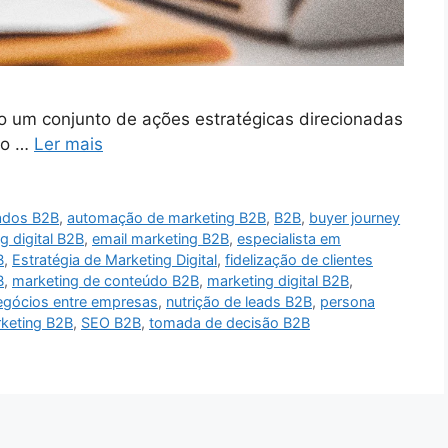
o um conjunto de ações estratégicas direcionadas
ção …
Ler mais
dados B2B
,
automação de marketing B2B
,
B2B
,
buyer journey
g digital B2B
,
email marketing B2B
,
especialista em
B
,
Estratégia de Marketing Digital
,
fidelização de clientes
B
,
marketing de conteúdo B2B
,
marketing digital B2B
,
egócios entre empresas
,
nutrição de leads B2B
,
persona
keting B2B
,
SEO B2B
,
tomada de decisão B2B