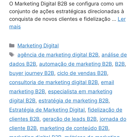
O Marketing Digital B2B se configura como um
conjunto de ações estratégicas direcionadas à
conquista de novos clientes e fidelização …
Ler
mais
Categorias
Marketing Digital
Tags
agência de marketing digital B2B
,
análise de
dados B2B
,
automação de marketing B2B
,
B2B
,
buyer journey B2B
,
ciclo de vendas B2B
,
consultoria de marketing digital B2B
,
email
marketing B2B
,
especialista em marketing
digital B2B
,
estratégia de marketing B2B
,
Estratégia de Marketing Digital
,
fidelização de
clientes B2B
,
geração de leads B2B
,
jornada do
cliente B2B
,
marketing de conteúdo B2B
,