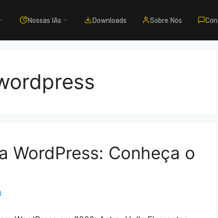
Nossas IAs
Downloads
Sobre Nós
Con
 wordpress
ra WordPress: Conheça o
m