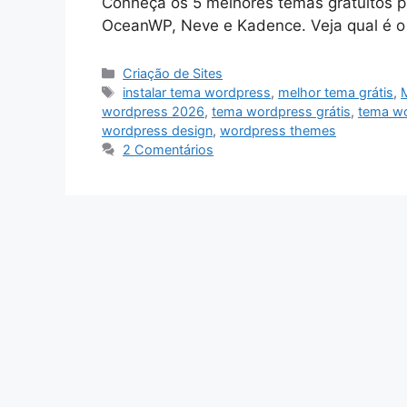
Conheça os 5 melhores temas gratuitos p
OceanWP, Neve e Kadence. Veja qual é o i
Categorias
Criação de Sites
Tags
instalar tema wordpress
,
melhor tema grátis
,
wordpress 2026
,
tema wordpress grátis
,
tema wo
wordpress design
,
wordpress themes
2 Comentários