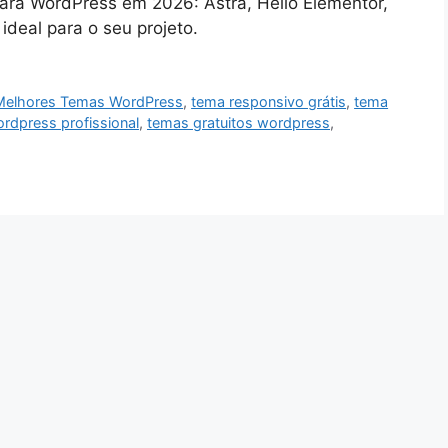
ara WordPress em 2026: Astra, Hello Elementor,
deal para o seu projeto.
Melhores Temas WordPress
,
tema responsivo grátis
,
tema
rdpress profissional
,
temas gratuitos wordpress
,