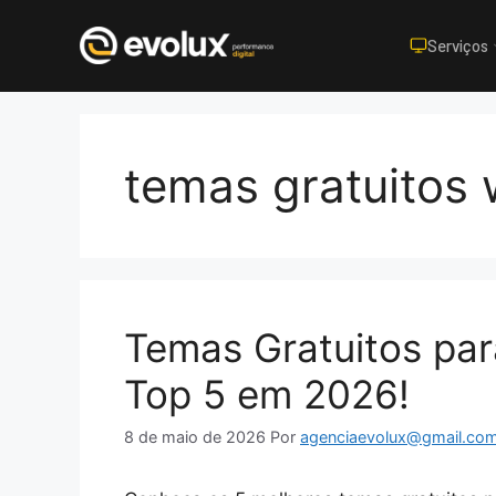
Serviços
Pular
para
o
temas gratuitos
conteúdo
Temas Gratuitos pa
Top 5 em 2026!
8 de maio de 2026
Por
agenciaevolux@gmail.co