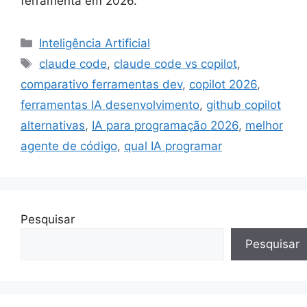
ferramenta em 2026.
Categorias
Inteligência Artificial
Tags
claude code
,
claude code vs copilot
,
comparativo ferramentas dev
,
copilot 2026
,
ferramentas IA desenvolvimento
,
github copilot
alternativas
,
IA para programação 2026
,
melhor
agente de código
,
qual IA programar
Pesquisar
Pesquisar