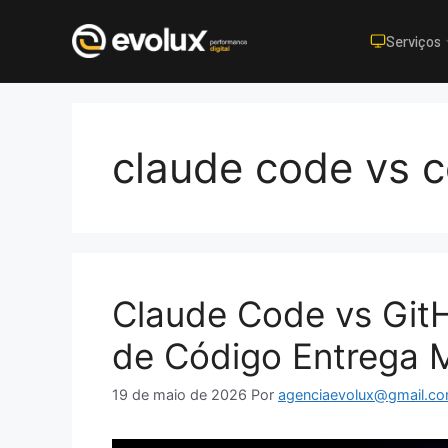
Serviços
Pular
para
o
claude code vs c
conteúdo
Claude Code vs GitH
de Código Entrega 
19 de maio de 2026
Por
agenciaevolux@gmail.c