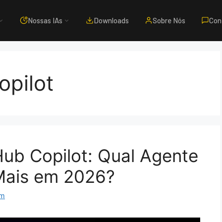
Nossas IAs
Downloads
Sobre Nós
Con
opilot
ub Copilot: Qual Agente
Mais em 2026?
om