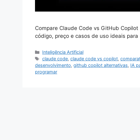
Compare Claude Code vs GitHub Copilot 
código, preço e casos de uso ideais par
Categorias
Inteligência Artificial
Tags
claude code
,
claude code vs copilot
,
comparat
desenvolvimento
,
github copilot alternativas
,
IA p
programar