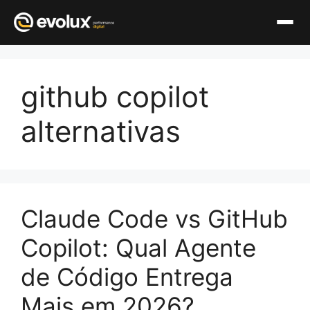
Pular
para
github copilot
o
conteúdo
alternativas
Claude Code vs GitHub
Copilot: Qual Agente
de Código Entrega
Mais em 2026?