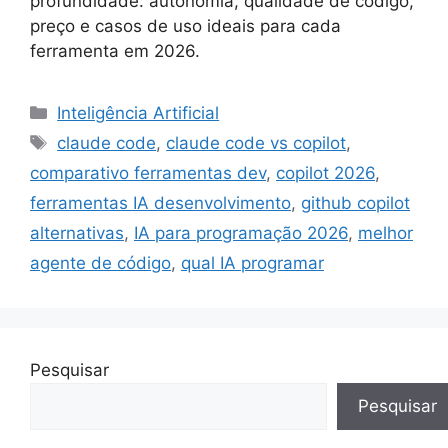
profundidade: autonomia, qualidade de código,
preço e casos de uso ideais para cada
ferramenta em 2026.
Categorias
Inteligência Artificial
Tags
claude code
,
claude code vs copilot
,
comparativo ferramentas dev
,
copilot 2026
,
ferramentas IA desenvolvimento
,
github copilot
alternativas
,
IA para programação 2026
,
melhor
agente de código
,
qual IA programar
Pesquisar
Pesquisar