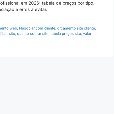
ofissional em 2026: tabela de preços por tipo,
iação e erros a evitar.
mento web
,
Negociar com cliente
,
orçamento site cliente
,
ficar site
,
quanto cobrar site
,
tabela preços site
,
valor