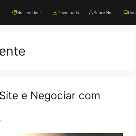
Nossas IAs
Downloads
Sobre Nós
Con
ente
Site e Negociar com
m