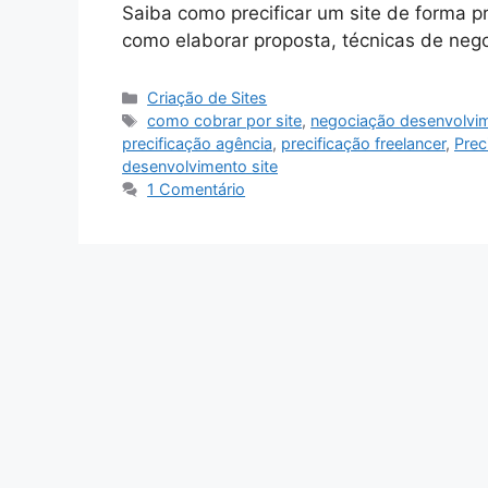
Saiba como precificar um site de forma pr
como elaborar proposta, técnicas de negoc
Categorias
Criação de Sites
Tags
como cobrar por site
,
negociação desenvolvi
precificação agência
,
precificação freelancer
,
Preci
desenvolvimento site
1 Comentário