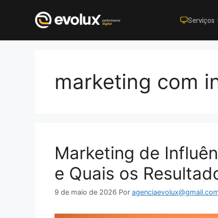
Serviços
Pular
para
o
marketing com i
conteúdo
Marketing de Influê
e Quais os Resultad
9 de maio de 2026
Por
agenciaevolux@gmail.co