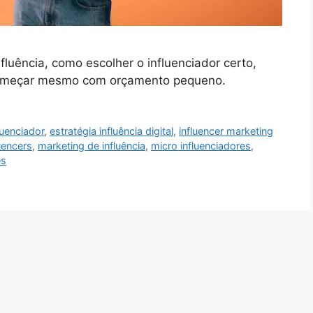
luência, como escolher o influenciador certo,
 começar mesmo com orçamento pequeno.
luenciador
,
estratégia influência digital
,
influencer marketing
uencers
,
marketing de influência
,
micro influenciadores
,
es