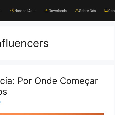
Nossas IAs
Downloads
Sobre Nós
Con
nfluencers
ncia: Por Onde Começar
os
m