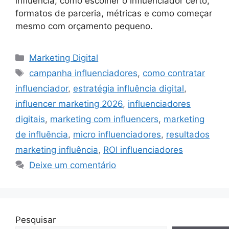
influência, como escolher o influenciador certo,
formatos de parceria, métricas e como começar
mesmo com orçamento pequeno.
Categorias
Marketing Digital
Tags
campanha influenciadores
,
como contratar
influenciador
,
estratégia influência digital
,
influencer marketing 2026
,
influenciadores
digitais
,
marketing com influencers
,
marketing
de influência
,
micro influenciadores
,
resultados
marketing influência
,
ROI influenciadores
Deixe um comentário
Pesquisar