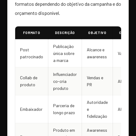
formatos dependendo do objetivo da campanha e do
orçamento disponível.
FORMATO
DESCRIÇÃO
OBJETIVO
CUSTO
Publicação
Post
Alcance e
única sobre
Variável
patrocinado
awareness
a marca
Influenciador
Collab de
Vendas e
co-cria
Alto
produto
PR
produto
Autoridade
Parceria de
Embaixador
e
Alto
longo prazo
fidelização
Produto em
Awareness