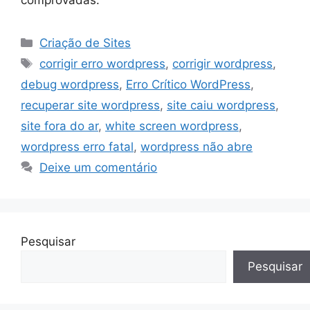
comprovadas.
Categorias
Criação de Sites
Tags
corrigir erro wordpress
,
corrigir wordpress
,
debug wordpress
,
Erro Crítico WordPress
,
recuperar site wordpress
,
site caiu wordpress
,
site fora do ar
,
white screen wordpress
,
wordpress erro fatal
,
wordpress não abre
Deixe um comentário
Pesquisar
Pesquisar