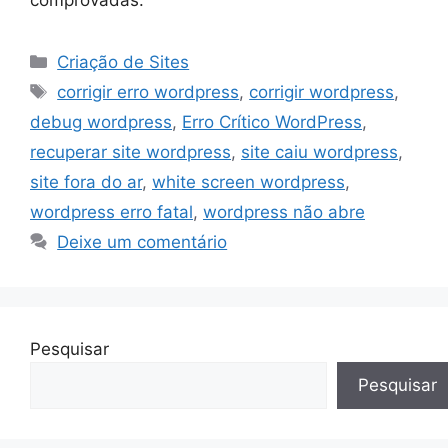
comprovadas.
Categorias
Criação de Sites
Tags
corrigir erro wordpress
,
corrigir wordpress
,
debug wordpress
,
Erro Crítico WordPress
,
recuperar site wordpress
,
site caiu wordpress
,
site fora do ar
,
white screen wordpress
,
wordpress erro fatal
,
wordpress não abre
Deixe um comentário
Pesquisar
Pesquisar