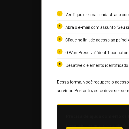
Verifique o e-mail cadastrado c
Abra o e-mail com assunto “Seu s
Clique no link de acesso ao paine
O WordPress vai identificar auto
Desative o elemento identificado 
Dessa forma, você recupera o acesso
servidor. Portanto, esse deve ser sem
Precisa de ajuda com erro cr
Respondemos em até 2h úteis. Se