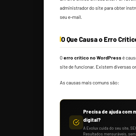
administrador do site para obter instr
seu e-mail.
O Que Causa o Erro Críti
O
erro crítico no WordPress
é caus
site de funcionar. Existem diversas o
As causas mais comuns são:
Precisa de ajuda com 
digital?
A Evolux cuida do seu site, SE
Resultados mensuráveis, sem