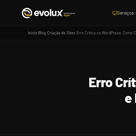
Serviços
Início
Blog
Criação de Sites
Erro Crítico no WordPress: Como Co
›
›
›
Erro Crí
e