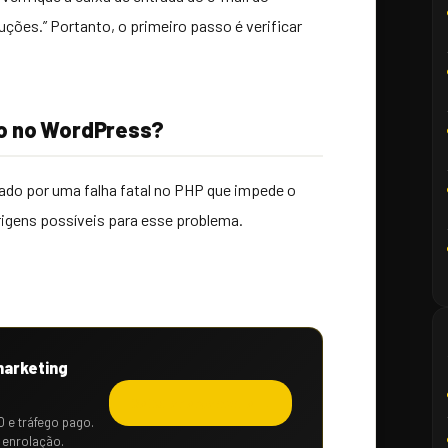
uções.” Portanto, o primeiro passo é verificar
co no WordPress?
ado por uma falha fatal no PHP que impede o
rigens possíveis para esse problema.
marketing
Solicitar orçamento →
O e tráfego pago.
 enrolação.