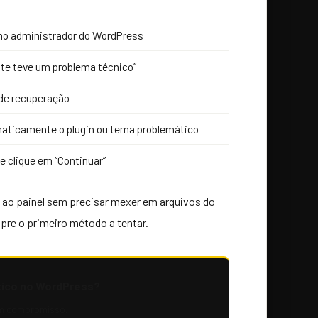
omo administrador do WordPress
ite teve um problema técnico”
l de recuperação
maticamente o plugin ou tema problemático
e clique em “Continuar”
 ao painel sem precisar mexer em arquivos do
pre o primeiro método a tentar.
ítico no WordPress?
m compromisso.