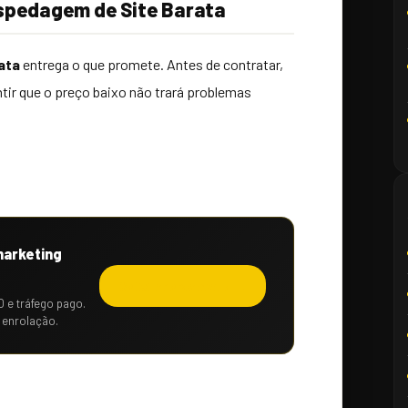
ospedagem de Site Barata
ata
entrega o que promete. Antes de contratar,
ntir que o preço baixo não trará problemas
marketing
Solicitar orçamento →
O e tráfego pago.
 enrolação.