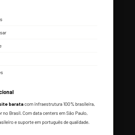
os
usar
e
es
cional
ite barata
com infraestrutura 100% brasileira,
 no Brasil. Com data centers em São Paulo,
asileiro e suporte em português de qualidade.