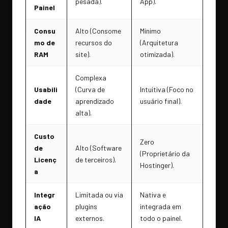
pesada).
App).
Painel
Consu
Alto (Consome
Mínimo
mo de
recursos do
(Arquitetura
RAM
site).
otimizada).
Complexa
Usabili
(Curva de
Intuitiva (Foco no
dade
aprendizado
usuário final).
alta).
Custo
Zero
de
Alto (Software
(Proprietário da
Licenç
de terceiros).
Hostinger).
a
Integr
Limitada ou via
Nativa e
ação
plugins
integrada em
IA
externos.
todo o painel.