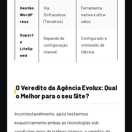
Gestão
Via
Ferramenta
WordP
Softaculous
nativa e ultra-
ress
(Terceiros).
veloz.
Suport
Depende de
Configurado e
e
configuração
otimizado de
LiteSp
manual.
fábrica.
eed
O Veredito da Agência Evolux: Qual
o Melhor para o seu Site?
Incontestavelmente, após testarmos
exaustivamente ambas as tecnologias sob
condições reais de tráfego intenso, o veredito da