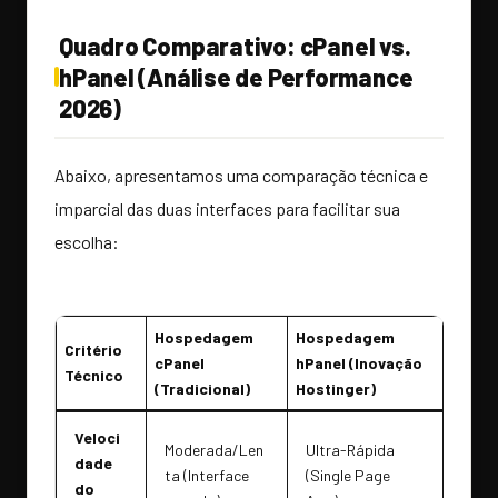
Quadro Comparativo: cPanel vs.
hPanel (Análise de Performance
2026)
Abaixo, apresentamos uma comparação técnica e
imparcial das duas interfaces para facilitar sua
escolha:
Hospedagem
Hospedagem
Critério
cPanel
hPanel (Inovação
Técnico
(Tradicional)
Hostinger)
Veloci
Moderada/Len
Ultra-Rápida
dade
ta (Interface
(Single Page
do