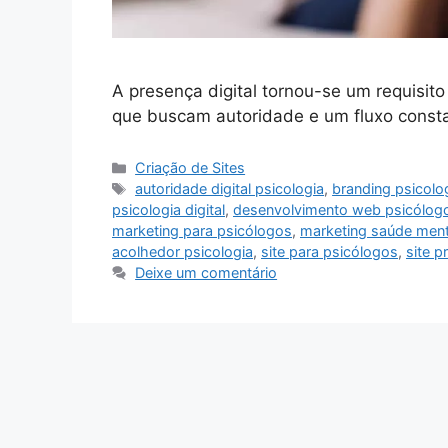
A presença digital tornou-se um requisit
que buscam autoridade e um fluxo cons
Categorias
Criação de Sites
Tags
autoridade digital psicologia
,
branding psicolo
psicologia digital
,
desenvolvimento web psicólog
marketing para psicólogos
,
marketing saúde ment
acolhedor psicologia
,
site para psicólogos
,
site p
Deixe um comentário