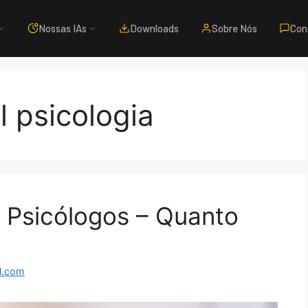
Nossas IAs
Downloads
Sobre Nós
Con
l psicologia
a Psicólogos – Quanto
l.com