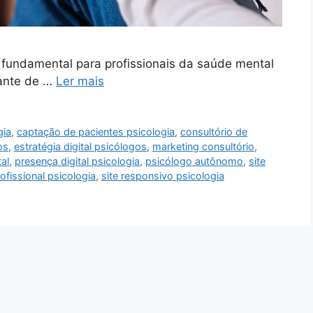
o fundamental para profissionais da saúde mental
tante de …
Ler mais
gia
,
captação de pacientes psicologia
,
consultório de
os
,
estratégia digital psicólogos
,
marketing consultório
,
al
,
presença digital psicologia
,
psicólogo autônomo
,
site
rofissional psicologia
,
site responsivo psicologia