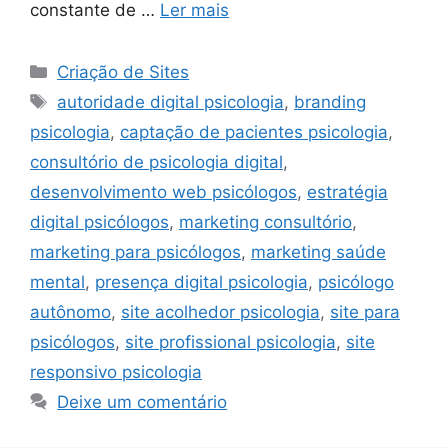
constante de …
Ler mais
Categorias
Criação de Sites
Tags
autoridade digital psicologia
,
branding
psicologia
,
captação de pacientes psicologia
,
consultório de psicologia digital
,
desenvolvimento web psicólogos
,
estratégia
digital psicólogos
,
marketing consultório
,
marketing para psicólogos
,
marketing saúde
mental
,
presença digital psicologia
,
psicólogo
autônomo
,
site acolhedor psicologia
,
site para
psicólogos
,
site profissional psicologia
,
site
responsivo psicologia
Deixe um comentário