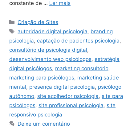
constante de …
Ler mais
Categorias
Criação de Sites
Tags
autoridade digital psicologia
,
branding
psicologia
,
captação de pacientes psicologia
,
consultório de psicologia digital
,
desenvolvimento web psicólogos
,
estratégia
digital psicólogos
,
marketing consultório
,
marketing para psicólogos
,
marketing saúde
mental
,
presença digital psicologia
,
psicólogo
autônomo
,
site acolhedor psicologia
,
site para
psicólogos
,
site profissional psicologia
,
site
responsivo psicologia
Deixe um comentário