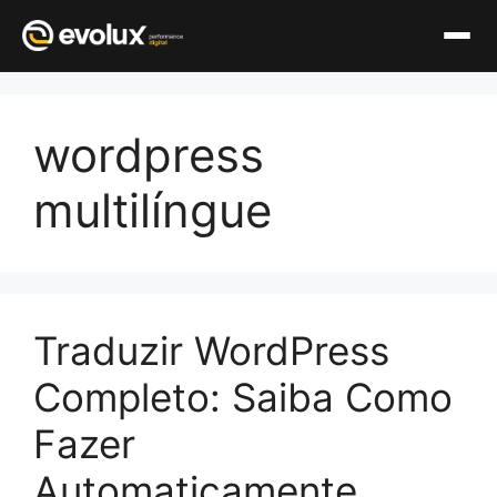
Pular
para
wordpress
o
conteúdo
multilíngue
Traduzir WordPress
Completo: Saiba Como
Fazer
Automaticamente