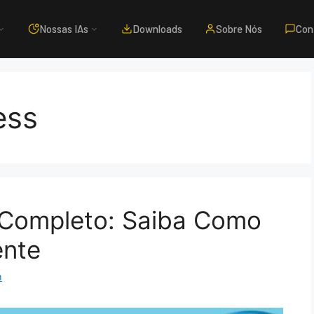
Nossas IAs
Downloads
Sobre Nós
Con
ess
 Completo: Saiba Como
ente
m