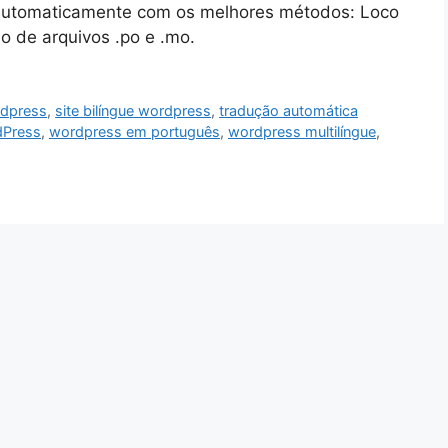
 automaticamente com os melhores métodos: Loco
o de arquivos .po e .mo.
rdpress
,
site bilíngue wordpress
,
tradução automática
dPress
,
wordpress em português
,
wordpress multilíngue
,