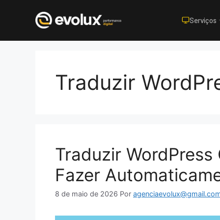
Serviços
Pular
para
o
Traduzir WordPr
conteúdo
Traduzir WordPress
Fazer Automaticam
8 de maio de 2026
Por
agenciaevolux@gmail.co