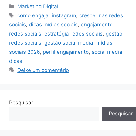
Categorias
Marketing Digital
Tags
como engajar instagram
,
crescer nas redes
sociais
,
dicas mídias sociais
,
engajamento
redes sociais
,
estratégia redes sociais
,
gestão
redes sociais
,
gestão social media
,
mídias
sociais 2026
,
perfil engajamento
,
social media
dicas
Deixe um comentário
Pesquisar
Pesquisar