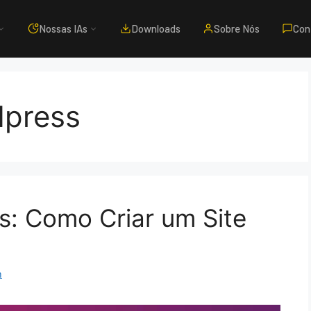
Nossas IAs
Downloads
Sobre Nós
Con
dpress
s: Como Criar um Site
m