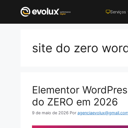
Serviços
Pular
para
o
site do zero wor
conteúdo
Elementor WordPres
do ZERO em 2026
9 de maio de 2026
Por
agenciaevolux@gmail.co