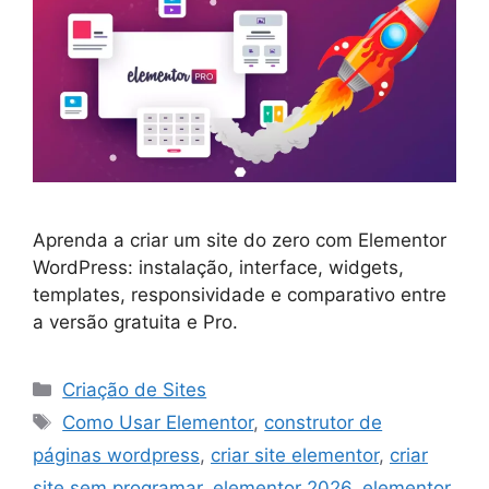
Aprenda a criar um site do zero com Elementor
WordPress: instalação, interface, widgets,
templates, responsividade e comparativo entre
a versão gratuita e Pro.
Categorias
Criação de Sites
Tags
Como Usar Elementor
,
construtor de
páginas wordpress
,
criar site elementor
,
criar
site sem programar
,
elementor 2026
,
elementor