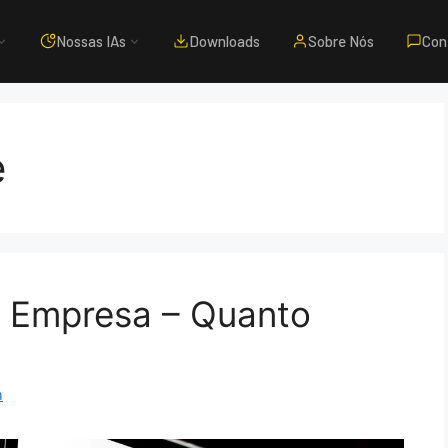
Nossas IAs
Downloads
Sobre Nós
Con
e
a Empresa – Quanto
m