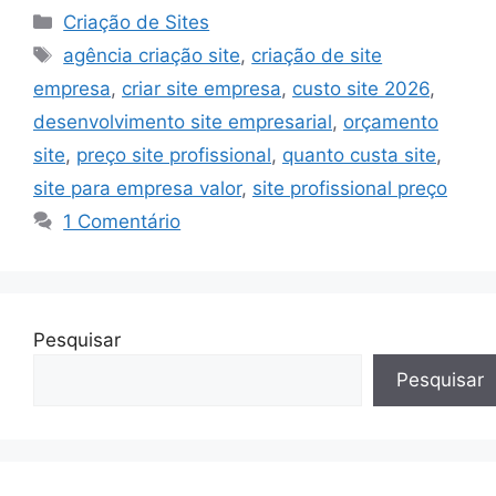
Categorias
Criação de Sites
Tags
agência criação site
,
criação de site
empresa
,
criar site empresa
,
custo site 2026
,
desenvolvimento site empresarial
,
orçamento
site
,
preço site profissional
,
quanto custa site
,
site para empresa valor
,
site profissional preço
1 Comentário
Pesquisar
Pesquisar