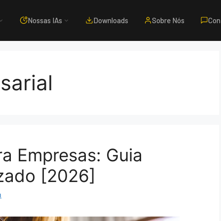
Nossas IAs
Downloads
Sobre Nós
Con
sarial
ara Empresas: Guia
zado [2026]
m