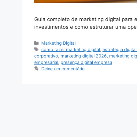
Guia completo de marketing digital para 
investimentos e como estruturar uma oper
Categorias
Marketing Digital
Tags
como fazer marketing digital
,
estratégia digit
corporativo
,
marketing digital 2026
,
marketing dig
empresarial
,
presença digital empresa
Deixe um comentário