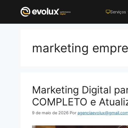
Serviços
Pular
para
o
marketing empre
conteúdo
Marketing Digital p
COMPLETO e Atuali
9 de maio de 2026
Por
agenciaevolux@gmail.co