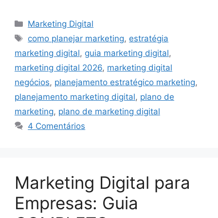
Categorias
Marketing Digital
Tags
como planejar marketing
,
estratégia
marketing digital
,
guia marketing digital
,
marketing digital 2026
,
marketing digital
negócios
,
planejamento estratégico marketing
,
planejamento marketing digital
,
plano de
marketing
,
plano de marketing digital
4 Comentários
Marketing Digital para
Empresas: Guia