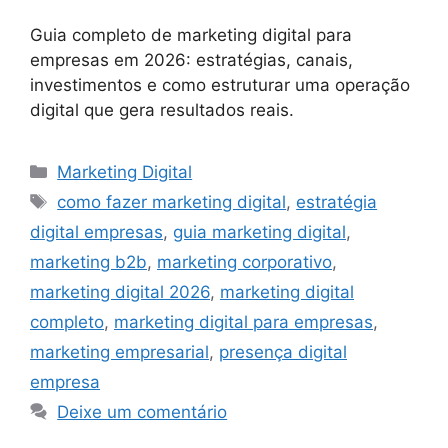
Guia completo de marketing digital para
empresas em 2026: estratégias, canais,
investimentos e como estruturar uma operação
digital que gera resultados reais.
Categorias
Marketing Digital
Tags
como fazer marketing digital
,
estratégia
digital empresas
,
guia marketing digital
,
marketing b2b
,
marketing corporativo
,
marketing digital 2026
,
marketing digital
completo
,
marketing digital para empresas
,
marketing empresarial
,
presença digital
empresa
Deixe um comentário