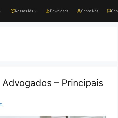
Nossas IAs
Downloads
Sobre Nós
Con
 Advogados – Principais
om