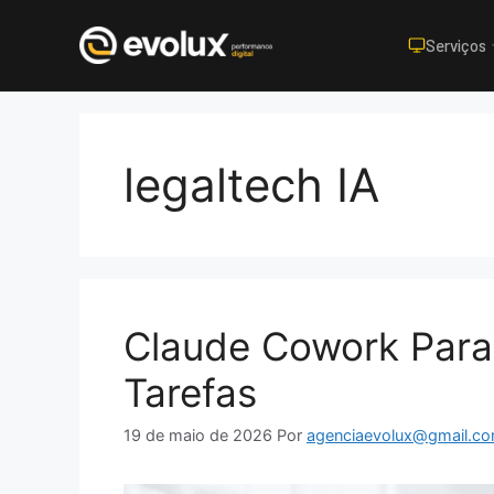
Serviços
Pular
para
o
legaltech IA
conteúdo
Claude Cowork Para
Tarefas
19 de maio de 2026
Por
agenciaevolux@gmail.c