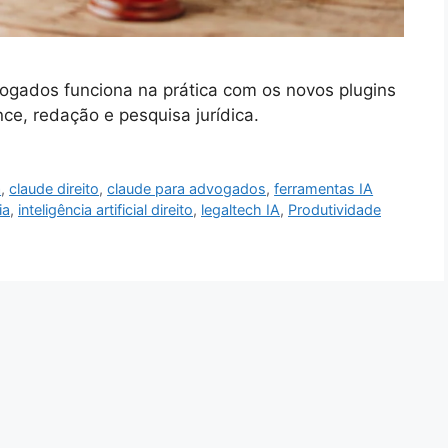
gados funciona na prática com os novos plugins
ence, redação e pesquisa jurídica.
a
,
claude direito
,
claude para advogados
,
ferramentas IA
ia
,
inteligência artificial direito
,
legaltech IA
,
Produtividade