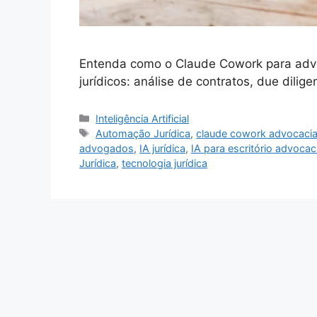
Entenda como o Claude Cowork para advo
jurídicos: análise de contratos, due dilig
Categorias
Inteligência Artificial
Tags
Automação Jurídica
,
claude cowork advocaci
advogados
,
IA jurídica
,
IA para escritório advocac
Jurídica
,
tecnologia jurídica