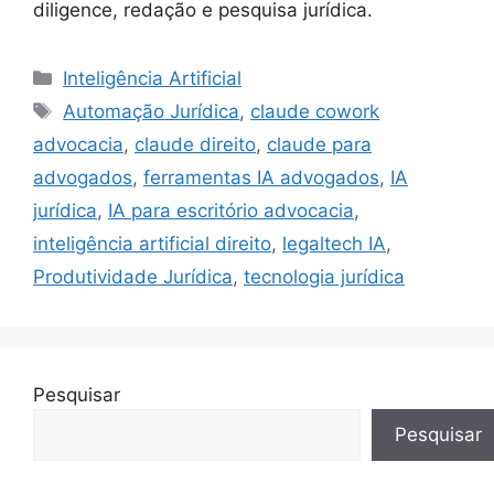
diligence, redação e pesquisa jurídica.
Categorias
Inteligência Artificial
Tags
Automação Jurídica
,
claude cowork
advocacia
,
claude direito
,
claude para
advogados
,
ferramentas IA advogados
,
IA
jurídica
,
IA para escritório advocacia
,
inteligência artificial direito
,
legaltech IA
,
Produtividade Jurídica
,
tecnologia jurídica
Pesquisar
Pesquisar