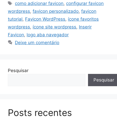
Tags
como adicionar favicon
,
configurar favicon
wordpress
,
favicon personalizado
,
favicon
tutorial
,
Favicon WordPress
,
ícone favoritos
wordpress
,
ícone site wordpress
,
Inserir
Favicon
,
logo aba navegador
Deixe um comentário
Pesquisar
Pesquisar
Posts recentes