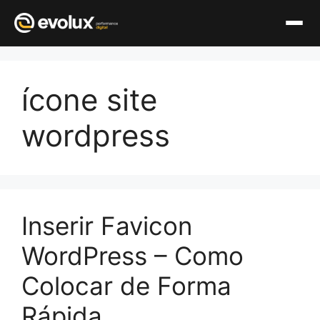
Pular
para
ícone site
o
conteúdo
wordpress
Inserir Favicon
WordPress – Como
Colocar de Forma
Rápida