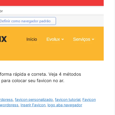
forma rápida e correta. Veja 4 métodos
para colocar seu favicon no ar.
ordpress
,
favicon personalizado
,
favicon tutorial
,
Favicon
e wordpress
,
Inserir Favicon
,
logo aba navegador