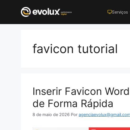
Serviços
Pular
para
o
favicon tutorial
conteúdo
Inserir Favicon Wor
de Forma Rápida
8 de maio de 2026
Por
agenciaevolux@gmail.co