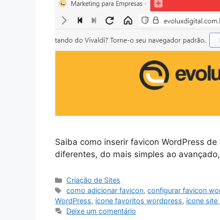
Saiba como inserir favicon WordPress de 
diferentes, do mais simples ao avançado, 
Categorias
Criação de Sites
Tags
como adicionar favicon
,
configurar favicon w
WordPress
,
ícone favoritos wordpress
,
ícone sit
Deixe um comentário