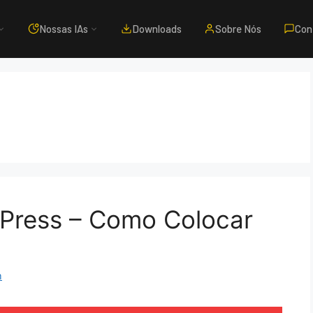
Nossas IAs
Downloads
Sobre Nós
Con
dPress – Como Colocar
m