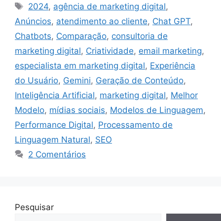
Tags
2024
,
agência de marketing digital
,
Anúncios
,
atendimento ao cliente
,
Chat GPT
,
Chatbots
,
Comparação
,
consultoria de
marketing digital
,
Criatividade
,
email marketing
,
especialista em marketing digital
,
Experiência
do Usuário
,
Gemini
,
Geração de Conteúdo
,
Inteligência Artificial
,
marketing digital
,
Melhor
Modelo
,
mídias sociais
,
Modelos de Linguagem
,
Performance Digital
,
Processamento de
Linguagem Natural
,
SEO
2 Comentários
Pesquisar