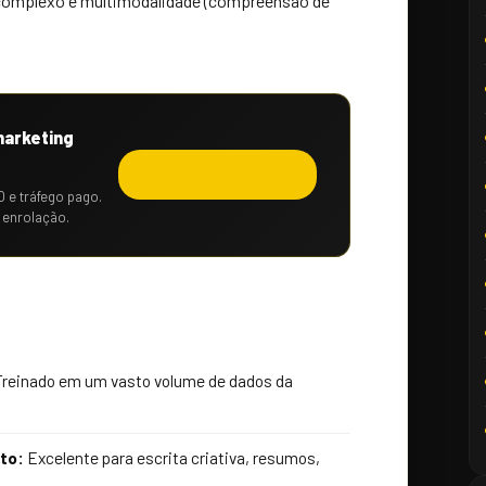
 complexo e multimodalidade (compreensão de
marketing
Solicitar orçamento →
O e tráfego pago.
 enrolação.
reinado em um vasto volume de dados da
to:
Excelente para escrita criativa, resumos,