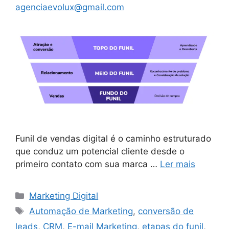
agenciaevolux@gmail.com
Funil de vendas digital é o caminho estruturado
que conduz um potencial cliente desde o
primeiro contato com sua marca …
Ler mais
Categorias
Marketing Digital
Tags
Automação de Marketing
,
conversão de
leads
,
CRM
,
E-mail Marketing
,
etapas do funil
,