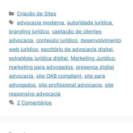
Categorias
Criação de Sites
Tags
advocacia moderna
,
autoridade jurídica
,
branding jurídico
,
captação de clientes
advocacia
,
conteúdo jurídico
,
desenvolvimento
web jurídico
,
escritório de advocacia digital
,
estratégia jurídica digital
,
Marketing Jurídico
,
marketing para advogados
,
presença digital
advocacia
,
site OAB compliant
,
site para
advogados
,
site profissional advocacia
,
site
responsivo advocacia
2 Comentários