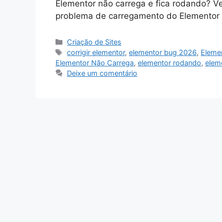
Elementor não carrega e fica rodando? Vej
problema de carregamento do Elementor 
Categorias
Criação de Sites
Tags
corrigir elementor
,
elementor bug 2026
,
Eleme
Elementor Não Carrega
,
elementor rodando
,
elem
Deixe um comentário