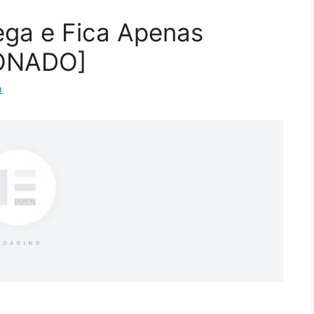
ega e Fica Apenas
ONADO]
m