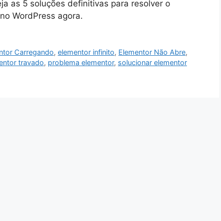
a as 5 soluções definitivas para resolver o
no WordPress agora.
ntor Carregando
,
elementor infinito
,
Elementor Não Abre
,
entor travado
,
problema elementor
,
solucionar elementor