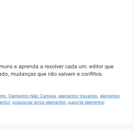
muns e aprenda a resolver cada um: editor que
ado, mudanças que não salvam e conflitos.
ento
,
Elementor Não Carrega
,
elementor travando
,
elementor
entor
,
solucionar erros elementor
,
suporte elementor