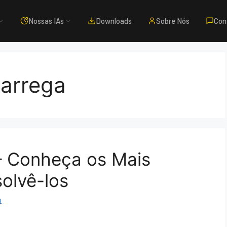
Nossas IAs
Downloads
Sobre Nós
Con
arrega
– Conheça os Mais
olvê-los
m