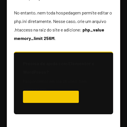
No entanto, nem toda hospedagem permite editar o
php.ini diretamente. Nesse caso, crie um arquivo
.htaccess na raiz do site e adicione:
php_value
memory_limit 256M
.
Precisa de ajuda com Elementor e
WordPress?
Respondemos em até 2h úteis. Sem
compromisso.
Solicitar Orçamento