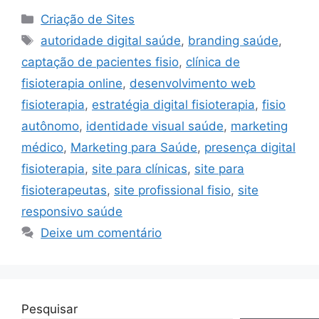
Categorias
Criação de Sites
Tags
autoridade digital saúde
,
branding saúde
,
captação de pacientes fisio
,
clínica de
fisioterapia online
,
desenvolvimento web
fisioterapia
,
estratégia digital fisioterapia
,
fisio
autônomo
,
identidade visual saúde
,
marketing
médico
,
Marketing para Saúde
,
presença digital
fisioterapia
,
site para clínicas
,
site para
fisioterapeutas
,
site profissional fisio
,
site
responsivo saúde
Deixe um comentário
Pesquisar