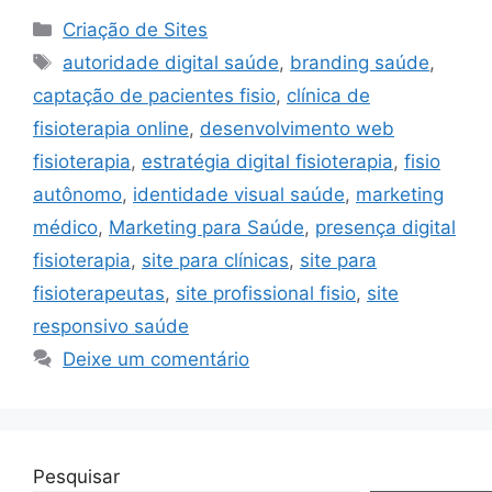
Categorias
Criação de Sites
Tags
autoridade digital saúde
,
branding saúde
,
captação de pacientes fisio
,
clínica de
fisioterapia online
,
desenvolvimento web
fisioterapia
,
estratégia digital fisioterapia
,
fisio
autônomo
,
identidade visual saúde
,
marketing
médico
,
Marketing para Saúde
,
presença digital
fisioterapia
,
site para clínicas
,
site para
fisioterapeutas
,
site profissional fisio
,
site
responsivo saúde
Deixe um comentário
Pesquisar