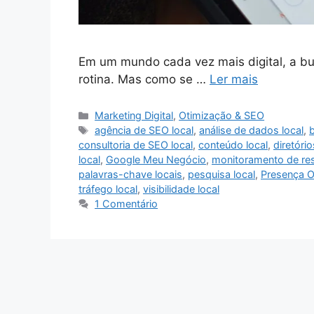
Em um mundo cada vez mais digital, a bus
rotina. Mas como se …
Ler mais
Categorias
Marketing Digital
,
Otimização & SEO
Tags
agência de SEO local
,
análise de dados local
,
b
consultoria de SEO local
,
conteúdo local
,
diretório
local
,
Google Meu Negócio
,
monitoramento de res
palavras-chave locais
,
pesquisa local
,
Presença O
tráfego local
,
visibilidade local
1 Comentário