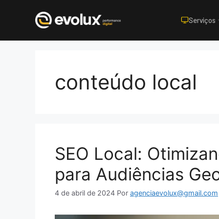
Serviços
Pular
para
o
conteúdo local
conteúdo
SEO Local: Otimizan
para Audiências Geo
4 de abril de 2024
Por
agenciaevolux@gmail.com