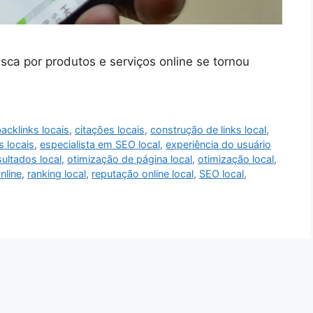
ca por produtos e serviços online se tornou
acklinks locais
,
citações locais
,
construção de links local
,
s locais
,
especialista em SEO local
,
experiência do usuário
ultados local
,
otimização de página local
,
otimização local
,
nline
,
ranking local
,
reputação online local
,
SEO local
,