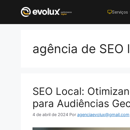
Serviços
Pular
para
o
agência de SEO l
conteúdo
SEO Local: Otimizan
para Audiências Geo
4 de abril de 2024
Por
agenciaevolux@gmail.com