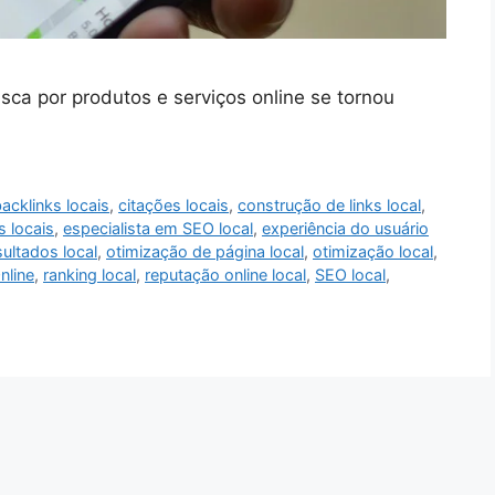
ca por produtos e serviços online se tornou
acklinks locais
,
citações locais
,
construção de links local
,
s locais
,
especialista em SEO local
,
experiência do usuário
ultados local
,
otimização de página local
,
otimização local
,
nline
,
ranking local
,
reputação online local
,
SEO local
,