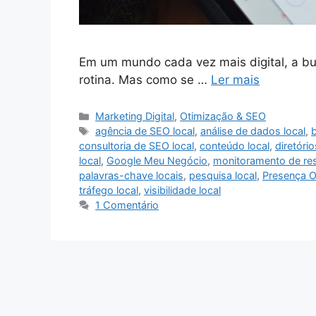
Em um mundo cada vez mais digital, a bus
rotina. Mas como se …
Ler mais
Categorias
Marketing Digital
,
Otimização & SEO
Tags
agência de SEO local
,
análise de dados local
,
b
consultoria de SEO local
,
conteúdo local
,
diretório
local
,
Google Meu Negócio
,
monitoramento de res
palavras-chave locais
,
pesquisa local
,
Presença O
tráfego local
,
visibilidade local
1 Comentário